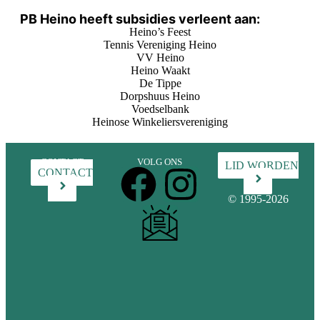
PB Heino heeft subsidies verleent aan:
Heino’s Feest
Tennis Vereniging Heino
VV Heino
Heino Waakt
De Tippe
Dorpshuus Heino
Voedselbank
Heinose Winkeliersvereniging
CONTACT
VOLG ONS
Word lid
LID WORDEN
CONTACT
© 1995-2026